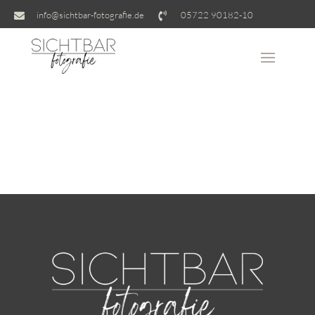
info@sichtbar-fotografie.de
05722 90182-10

